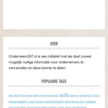
OVER
Onderneem247.nl is een initiatief met als doel zoveel
mogelijk nuttige informatie voor ondernemers te
verzamelen en deze kennis te delen.
POPULAIRE TAGS
auto
allergenen informatie
allergenen menukaart
beamer
beveiliging
drone
fysieke belasting
haccp
horeca
kantoorinrichting
leerlingenvervoer
makelaar
mok bedrukken
motor woon-werk verkeer
motor woon-werkverkeer