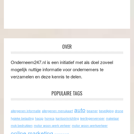
OVER
Onderneem247.nl is een initiatief met als doel zoveel
mogelijk nuttige informatie voor ondernemers te
verzamelen en deze kennis te delen.
POPULAIRE TAGS
auto
allergenen informatie
allergenen menukaart
beamer
beveiliging
drone
fysieke belasting
haccp
horeca
kantoorinrichting
leerlingenvervoer
makelaar
mok bedrukken
motor woon-werk verkeer
motor woon-werkverkeer
online marketing