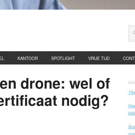
EL
KANTOOR
SPOTLIGHT
VRIJE TIJD
CONT
en drone: wel of
10x
rtificaat nodig?
Hoe
ket
Suc
ma