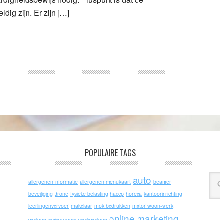
dig zijn. Er zijn […]
POPULAIRE TAGS
auto
allergenen informatie
allergenen menukaart
beamer
beveiliging
drone
fysieke belasting
haccp
horeca
kantoorinrichting
leerlingenvervoer
makelaar
mok bedrukken
motor woon-werk
online marketing
verkeer
motor woon-werkverkeer