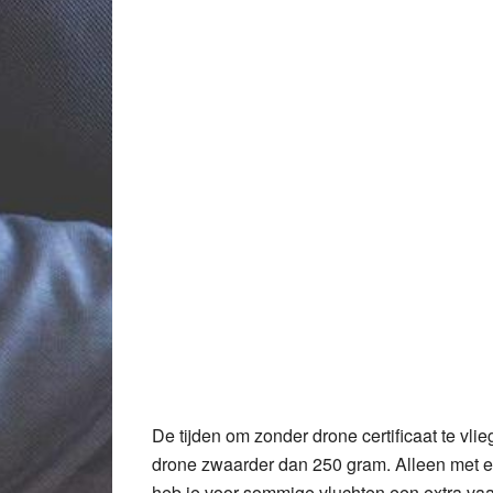
De tijden om zonder drone certificaat te vlieg
drone zwaarder dan 250 gram. Alleen met een
heb je voor sommige vluchten een extra vaa