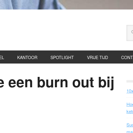
EL
KANTOOR
SPOTLIGHT
VRIJE TIJD
CONT
 een burn out bij
10x
Hoe
ket
Suc
ma