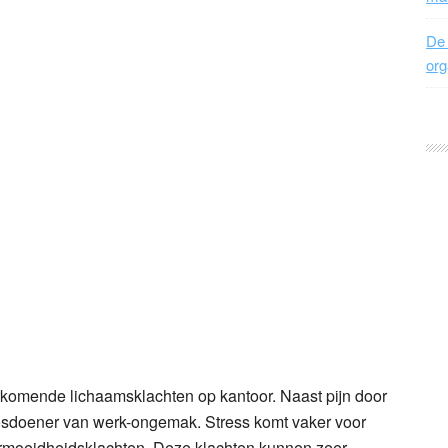
De 
org
komende lichaamsklachten op kantoor. Naast pijn door
boosdoener van werk-ongemak. Stress komt vaker voor
 vermoeidheidsklachten. Deze klachten kunnen zeer