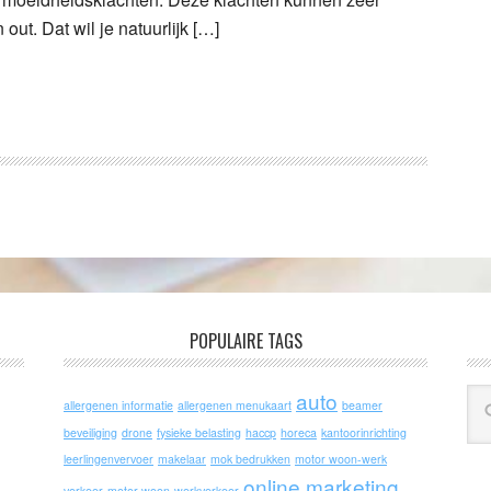
out. Dat wil je natuurlijk […]
POPULAIRE TAGS
auto
allergenen informatie
allergenen menukaart
beamer
beveiliging
drone
fysieke belasting
haccp
horeca
kantoorinrichting
leerlingenvervoer
makelaar
mok bedrukken
motor woon-werk
online marketing
verkeer
motor woon-werkverkeer