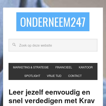
ONDERNEEM247
MARKETING & STRATEGIE
FINANCIEEL
KANTOOR
SPOTLIGHT
VRIJE TIJD
CONTACT
Leer jezelf eenvoudig en
snel verdedigen met Krav