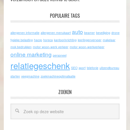
POPULAIRE TAGS
auto
allergenen informatie
allergenen menukaart
beamer
beveiliging
drone
fysieke belasting
haccp
horeca
kantoorinrichting
leerlingenvervoer
makelaar
mok bedrukken
motor woon-werk verkeer
motor woon-werkverkeer
online marketing
personeel
relatiegeschenk
SEO
sport
telefonie
uitzendbureau
starten
veegmachine
zoekmachineoptimalisatie
ZOEKEN