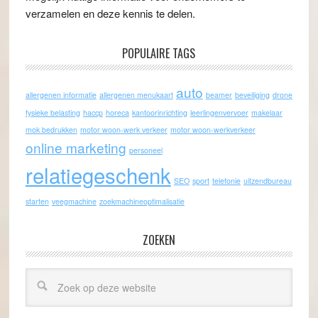
verzamelen en deze kennis te delen.
POPULAIRE TAGS
auto
allergenen informatie
allergenen menukaart
beamer
beveiliging
drone
fysieke belasting
haccp
horeca
kantoorinrichting
leerlingenvervoer
makelaar
mok bedrukken
motor woon-werk verkeer
motor woon-werkverkeer
online marketing
personeel
relatiegeschenk
SEO
sport
telefonie
uitzendbureau
starten
veegmachine
zoekmachineoptimalisatie
ZOEKEN