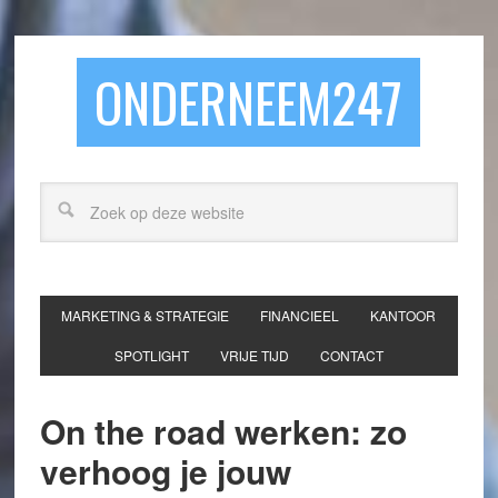
ONDERNEEM247
MARKETING & STRATEGIE
FINANCIEEL
KANTOOR
SPOTLIGHT
VRIJE TIJD
CONTACT
On the road werken: zo
verhoog je jouw