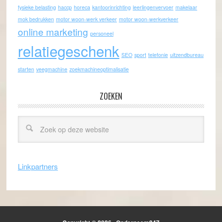
fysieke belasting
haccp
horeca
kantoorinrichting
leerlingenvervoer
makelaar
mok bedrukken
motor woon-werk verkeer
motor woon-werkverkeer
online marketing
personeel
relatiegeschenk
SEO
sport
telefonie
uitzendbureau
starten
veegmachine
zoekmachineoptimalisatie
ZOEKEN
Linkpartners