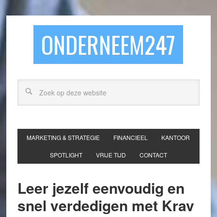
ONDERNEEM247
MARKETING & STRATEGIE
FINANCIEEL
KANTOOR
SPOTLIGHT
VRIJE TIJD
CONTACT
Leer jezelf eenvoudig en
snel verdedigen met Krav