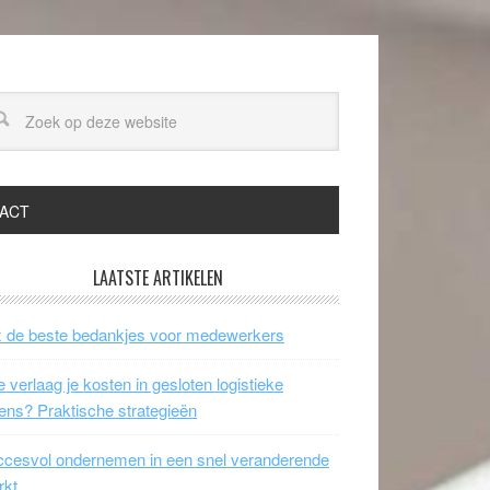
ACT
LAATSTE ARTIKELEN
 de beste bedankjes voor medewerkers
 verlaag je kosten in gesloten logistieke
ens? Praktische strategieën
cesvol ondernemen in een snel veranderende
rkt