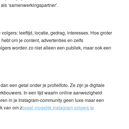
 als ‘samenwerkingspartner’.
volgers: leeftijd, locatie, gedrag, interesses. Hoe groter
hebt om je content, advertenties en zelfs
olgers worden zo niet alleen een publiek, maar ook een
an een getal onder je profielfoto. Ze zijn je digitale
rkbouwers. In een tijd waarin online aanwezigheid
steren in je Instagram-community geen luxe maar een
rk van om z
oveel mogelijk Instagram volgers te