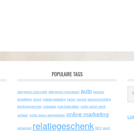
POPULAIRE TAGS
auto
allergenen informatie
allergenen menukaart
beamer
beveiliging
drone
fysieke belasting
haccp
horeca
kantoorinrichting
leerlingenvervoer
makelaar
mok bedrukken
motor woon-werk
online marketing
verkeer
motor woon-werkverkeer
Lin
relatiegeschenk
personeel
SEO
sport