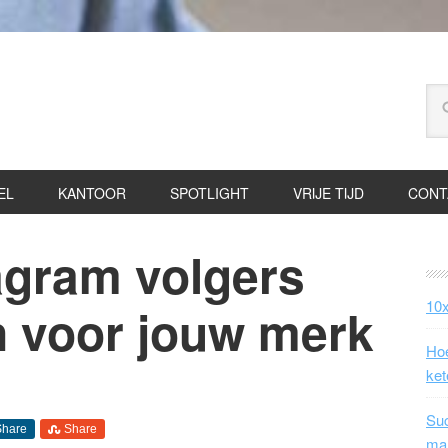
EL
KANTOOR
SPOTLIGHT
VRIJE TIJD
CONT
gram volgers
10x
jn voor jouw merk
Hoe
ket
Suc
Share
Share
ma