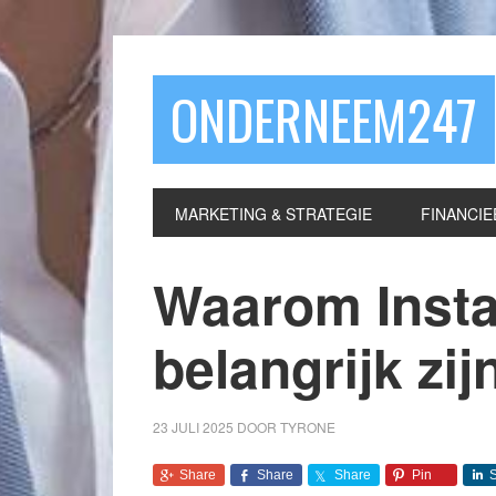
ONDERNEEM247
MARKETING & STRATEGIE
FINANCIE
Waarom Insta
belangrijk zi
23 JULI 2025
DOOR
TYRONE
Share
Share
Share
Pin