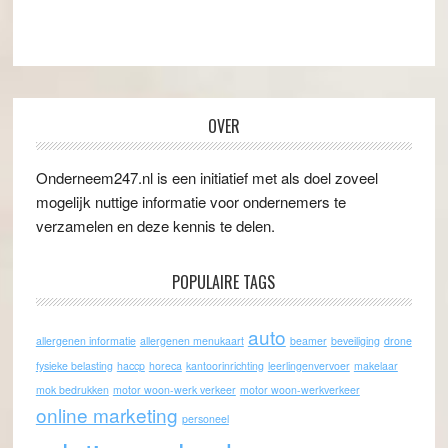
OVER
Onderneem247.nl is een initiatief met als doel zoveel
mogelijk nuttige informatie voor ondernemers te
verzamelen en deze kennis te delen.
POPULAIRE TAGS
auto
allergenen informatie
allergenen menukaart
beamer
beveiliging
drone
fysieke belasting
haccp
horeca
kantoorinrichting
leerlingenvervoer
makelaar
mok bedrukken
motor woon-werk verkeer
motor woon-werkverkeer
online marketing
personeel