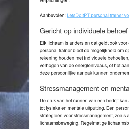
verplichtingen.
Aanbevolen:
LetsDoItPT personal trainer 
Gericht op individuele behoef
Elk lichaam is anders en dat geldt ook vo
personal trainer biedt de mogelijkheid om 
rekening houden met individuele behoeften, 
verhogen van de energieniveaus, of het a
deze persoonlijke aanpak kunnen ondernemer
Stressmanagement en mental
De druk van het runnen van een bedrijf kan 
tot fysieke en mentale uitputting. Een perso
strategieën voor stressmanagement, zoals
lichaamsbeweging. Regelmatige lichaamsbe