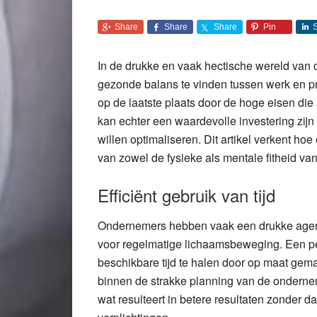
Share
Share
Share
Pin
In de drukke en vaak hectische wereld van
gezonde balans te vinden tussen werk en 
op de laatste plaats door de hoge eisen di
kan echter een waardevolle investering zij
willen optimaliseren. Dit artikel verkent ho
van zowel de fysieke als mentale fitheid v
Efficiënt gebruik van tijd
Ondernemers hebben vaak een drukke agenda
voor regelmatige lichaamsbeweging. Een pe
beschikbare tijd te halen door op maat gem
binnen de strakke planning van de ondernemer
wat resulteert in betere resultaten zonder da