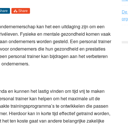
De 
Share
Share
org
 ondernemerschap kan het een uitdaging zijn om een
privéleven. Fysieke en mentale gezondheid komen vaak
e aan ondernemers worden gesteld. Een personal trainer
n voor ondernemers die hun gezondheid en prestaties
e een personal trainer kan bijdragen aan het verbeteren
an ondernemers.
 en kunnen het lastig vinden om tijd vrij te maken
rsonal trainer kan helpen om het maximale uit de
aakte trainingsprogramma’s te ontwikkelen die passen
. Hierdoor kan in korte tijd effectief getraind worden,
t het ten koste gaat van andere belangrijke zakelijke