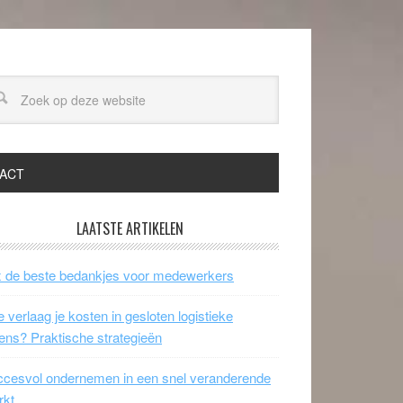
ACT
LAATSTE ARTIKELEN
 de beste bedankjes voor medewerkers
 verlaag je kosten in gesloten logistieke
ens? Praktische strategieën
cesvol ondernemen in een snel veranderende
rkt