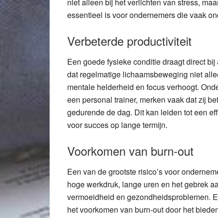
niet alleen bij het verlichten van stress, m
essentieel is voor ondernemers die vaak on
Verbeterde productiviteit
Een goede fysieke conditie draagt direct bij
dat regelmatige lichaamsbeweging niet alle
mentale helderheid en focus verhoogt. Onde
een personal trainer, merken vaak dat zij bet
gedurende de dag. Dit kan leiden tot een eff
voor succes op lange termijn.
Voorkomen van burn-out
Een van de grootste risico’s voor ondernem
hoge werkdruk, lange uren en het gebrek aan 
vermoeidheid en gezondheidsproblemen. Een 
het voorkomen van burn-out door het bieden 