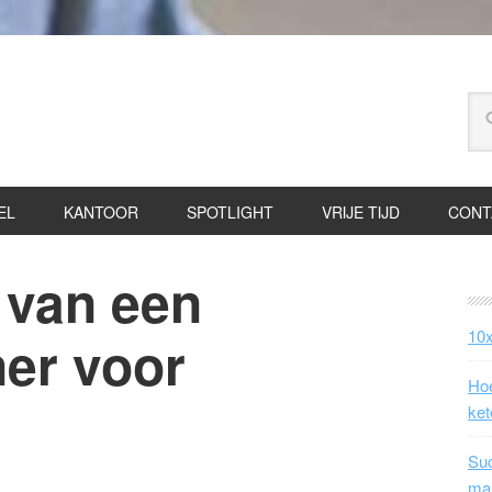
EL
KANTOOR
SPOTLIGHT
VRIJE TIJD
CONT
 van een
10x
ner voor
Hoe
ket
Suc
ma