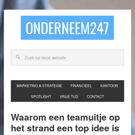
ONDERNEEM247
MARKETING & STRATEGIE
FINANCIEEL
KANTOOR
SPOTLIGHT
VRIJE TIJD
CONTACT
Waarom een teamuitje op
het strand een top idee is