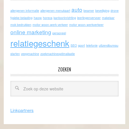
auto
allergenen informatie
allergenen menukaart
beamer
beveiliging
drone
fysieke belasting
haccp
horeca
kantoorinrichting
leerlingenvervoer
makelaar
mok bedrukken
motor woon-werk verkeer
motor woon-werkverkeer
online marketing
personeel
relatiegeschenk
SEO
sport
telefonie
uitzendbureau
starten
veegmachine
zoekmachineoptimalisatie
ZOEKEN
Linkpartners