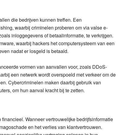
llen die bedrijven kunnen treffen. Een
shing, waarbij criminelen proberen om via valse e-
oals inloggegevens of betaalinformatie, te verkrijgen.
omware, waarbij hackers het computersysteem van een
ven nadat er losgeld is betaald.
nceerde vormen van aanvallen voor, zoals DDoS-
waarbij een netwerk wordt overspoeld met verkeer om de
 halen. Cybercriminelen maken daarbij gebruik van
ers, om hun aanval kracht bij te zetten.
n financieel. Wanneer vertrouwelijke bedrijfsinformatie
t imagoschade en het verlies van klantvertrouwen.
aanval aanzienlijke vertraging oplopen in hun