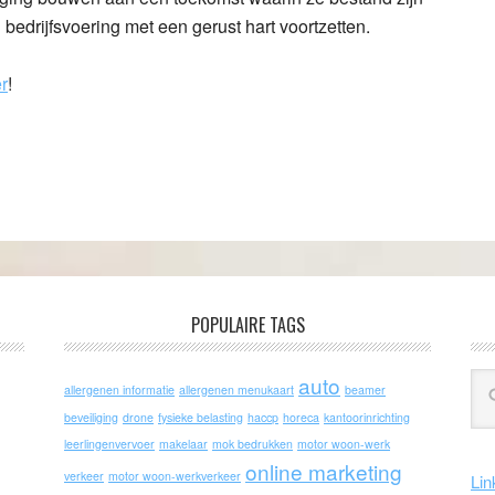
bedrijfsvoering met een gerust hart voortzetten.
er
!
POPULAIRE TAGS
auto
allergenen informatie
allergenen menukaart
beamer
beveiliging
drone
fysieke belasting
haccp
horeca
kantoorinrichting
leerlingenvervoer
makelaar
mok bedrukken
motor woon-werk
online marketing
verkeer
motor woon-werkverkeer
Lin