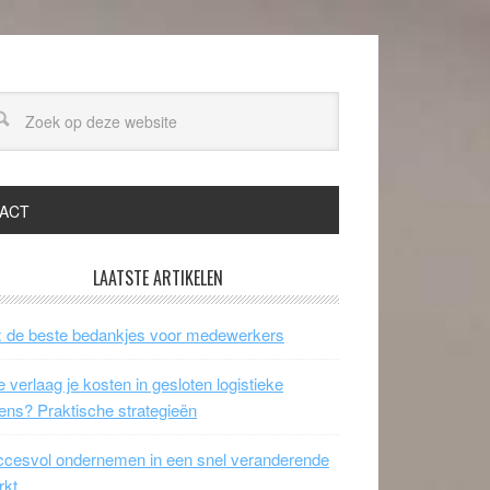
ACT
LAATSTE ARTIKELEN
 de beste bedankjes voor medewerkers
 verlaag je kosten in gesloten logistieke
ens? Praktische strategieën
cesvol ondernemen in een snel veranderende
rkt