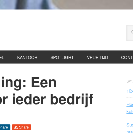
EL
KANTOOR
SPOTLIGHT
VRIJE TIJD
CONT
ging: Een
10x
 ieder bedrijf
Hoe
ket
Suc
Share
Share
ma