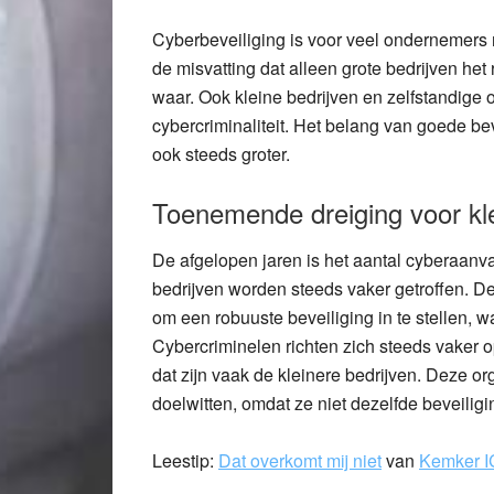
Cyberbeveiliging is voor veel ondernemers
de misvatting dat alleen grote bedrijven het
waar. Ook kleine bedrijven en zelfstandige
cybercriminaliteit. Het belang van goede b
ook steeds groter.
Toenemende dreiging voor kle
De afgelopen jaren is het aantal cyberaanva
bedrijven worden steeds vaker getroffen. D
om een robuuste beveiliging in te stellen, 
Cybercriminelen richten zich steeds vaker 
dat zijn vaak de kleinere bedrijven. Deze o
doelwitten, omdat ze niet dezelfde beveiligi
Leestip:
Dat overkomt mij niet
van
Kemker I