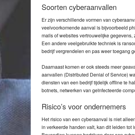
Soorten cyberaanvallen
Er zijn verschillende vormen van cyberaanva
veelvoorkomende aanval is bijvoorbeeld phi
mails of websites vertrouwelijke gegevens, z
Een andere veelgebruikte techniek is rans
bedrijf vergrendelen en pas weer toegang ge
Daarnaast komen er ook steeds meer geava
aanvallen (Distributed Denial of Service) 
diensten van een bedrijf tijdelijk offline te
botnets, netwerken van geïnfecteerde comput
Risico’s voor ondernemers
Het risico van een cyberaanval is niet allee
in verkeerde handen valt, kan dit leiden to
Bovendien kunnen bedrijven door een cyber