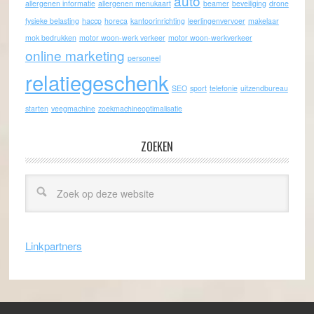
auto
allergenen informatie
allergenen menukaart
beamer
beveiliging
drone
fysieke belasting
haccp
horeca
kantoorinrichting
leerlingenvervoer
makelaar
mok bedrukken
motor woon-werk verkeer
motor woon-werkverkeer
online marketing
personeel
relatiegeschenk
SEO
sport
telefonie
uitzendbureau
starten
veegmachine
zoekmachineoptimalisatie
ZOEKEN
Linkpartners