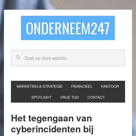
ONDERNEEM247
MARKETING & STRATEGIE
FINANCIEEL
KANTOOR
SPOTLIGHT
VRIJE TIJD
CONTACT
Het tegengaan van
cyberincidenten bij