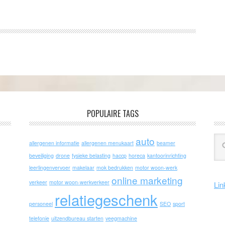
POPULAIRE TAGS
auto
allergenen informatie
allergenen menukaart
beamer
beveiliging
drone
fysieke belasting
haccp
horeca
kantoorinrichting
leerlingenvervoer
makelaar
mok bedrukken
motor woon-werk
online marketing
verkeer
motor woon-werkverkeer
Lin
relatiegeschenk
personeel
SEO
sport
telefonie
uitzendbureau starten
veegmachine