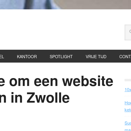
EL
KANTOOR
SPOTLIGHT
VRIJE TIJD
CONT
ie om een website
10x
n in Zwolle
Hoe
ket
Suc
ma