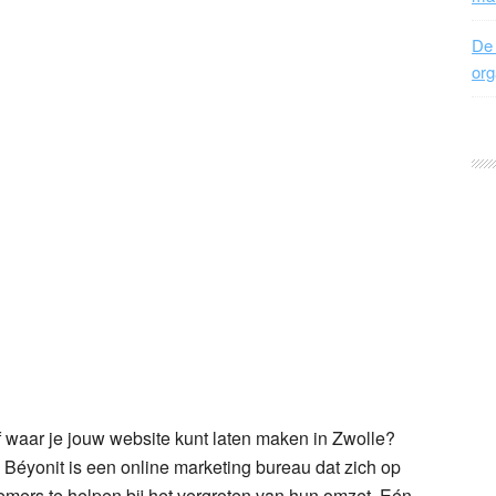
De 
org
f waar je jouw website kunt laten maken in Zwolle?
 Béyonit is een online marketing bureau dat zich op
emers te helpen bij het vergroten van hun omzet. Eén