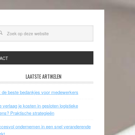
ACT
LAATSTE ARTIKELEN
 de beste bedankjes voor medewerkers
 verlaag je kosten in gesloten logistieke
ens? Praktische strategieën
cesvol ondernemen in een snel veranderende
rkt