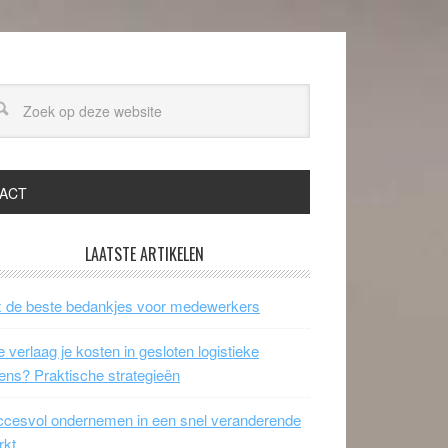
ACT
LAATSTE ARTIKELEN
 de beste bedankjes voor medewerkers
 verlaag je kosten in gesloten logistieke
ens? Praktische strategieën
cesvol ondernemen in een snel veranderende
rkt