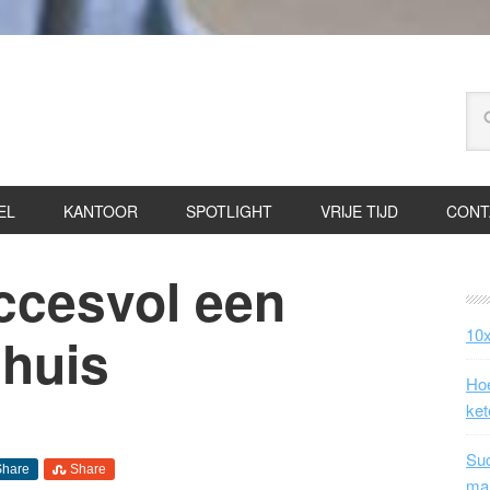
EL
KANTOOR
SPOTLIGHT
VRIJE TIJD
CONT
uccesvol een
10x
 huis
Hoe
ket
Suc
Share
Share
ma