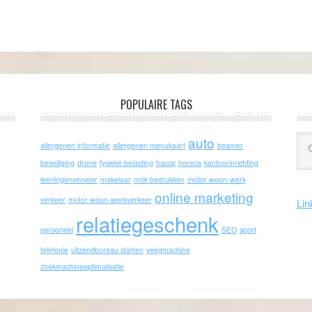
POPULAIRE TAGS
auto
allergenen informatie
allergenen menukaart
beamer
beveiliging
drone
fysieke belasting
haccp
horeca
kantoorinrichting
leerlingenvervoer
makelaar
mok bedrukken
motor woon-werk
online marketing
verkeer
motor woon-werkverkeer
Lin
relatiegeschenk
personeel
SEO
sport
telefonie
uitzendbureau starten
veegmachine
zoekmachineoptimalisatie