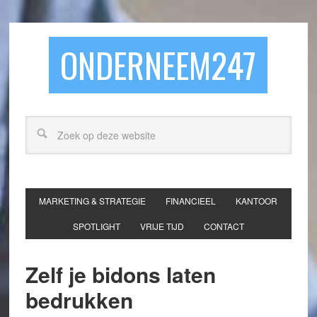
ONDERNEEM247
MARKETING & STRATEGIE
FINANCIEEL
KANTOOR
SPOTLIGHT
VRIJE TIJD
CONTACT
Zelf je bidons laten
bedrukken