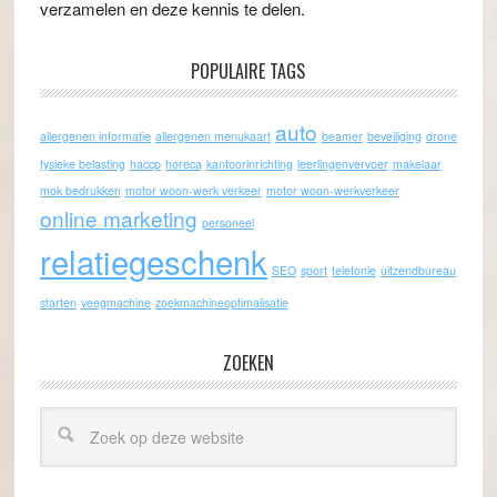
verzamelen en deze kennis te delen.
POPULAIRE TAGS
auto
allergenen informatie
allergenen menukaart
beamer
beveiliging
drone
fysieke belasting
haccp
horeca
kantoorinrichting
leerlingenvervoer
makelaar
mok bedrukken
motor woon-werk verkeer
motor woon-werkverkeer
online marketing
personeel
relatiegeschenk
SEO
sport
telefonie
uitzendbureau
starten
veegmachine
zoekmachineoptimalisatie
ZOEKEN