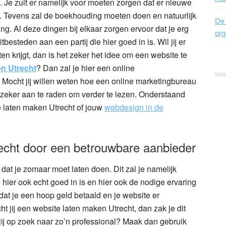
wel. Je zult er namelijk voor moeten zorgen dat er nieuwe
n. Tevens zal de boekhouding moeten doen en natuurlijk
De 
. Al deze dingen bij elkaar zorgen ervoor dat je erg
org
esteden aan een partij die hier goed in is. Wil jij er
en krijgt, dan is het zeker het idee om een website te
en Utrecht
? Dan zal je hier een online
Mocht jij willen weten hoe een online marketingbureau
 zeker aan te raden om verder te lezen. Onderstaand
e laten maken Utrecht of jouw
webdesign in de
echt door een betrouwbare aanbieder
 dat je zomaar moet laten doen. Dit zal je namelijk
 hier ook echt goed in is en hier ook de nodige ervaring
dat je een hoop geld betaald en je website er
cht jij een website laten maken Utrecht, dan zak je dit
jij op zoek naar zo’n professional? Maak dan gebruik