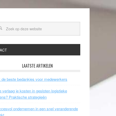
ACT
LAATSTE ARTIKELEN
 de beste bedankjes voor medewerkers
 verlaag je kosten in gesloten logistieke
ens? Praktische strategieën
cesvol ondernemen in een snel veranderende
rkt