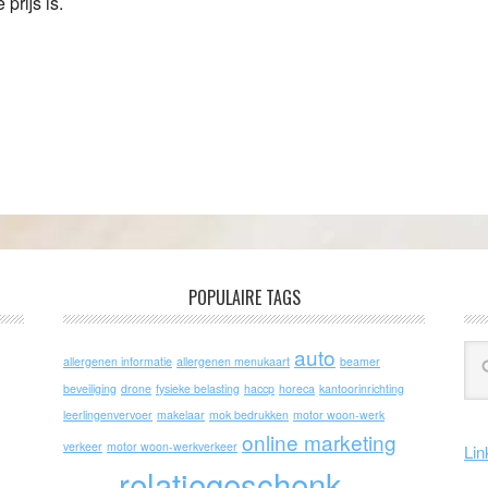
prijs is.
POPULAIRE TAGS
auto
allergenen informatie
allergenen menukaart
beamer
beveiliging
drone
fysieke belasting
haccp
horeca
kantoorinrichting
leerlingenvervoer
makelaar
mok bedrukken
motor woon-werk
online marketing
verkeer
motor woon-werkverkeer
Lin
relatiegeschenk