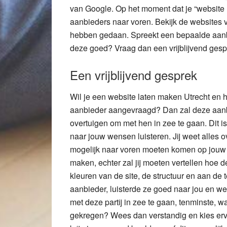
van Google. Op het moment dat je “website 
aanbieders naar voren. Bekijk de websites v
hebben gedaan. Spreekt een bepaalde aanb
deze goed? Vraag dan een vrijblijvend gesp
Een vrijblijvend gesprek
Wil je een website laten maken Utrecht en 
aanbieder aangevraagd? Dan zal deze aanbie
overtuigen om met hen in zee te gaan. Dit is b
naar jouw wensen luisteren. Jij weet alles ov
mogelijk naar voren moeten komen op jouw 
maken, echter zal jij moeten vertellen hoe d
kleuren van de site, de structuur en aan de 
aanbieder, luisterde ze goed naar jou en we
met deze partij in zee te gaan, tenminste, wa
gekregen? Wees dan verstandig en kies erv