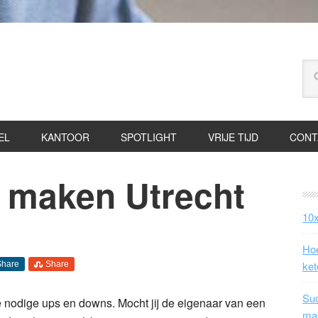
EL
KANTOOR
SPOTLIGHT
VRIJE TIJD
CONT
n maken Utrecht
10x
Hoe
ket
Share
Share
Suc
e nodige ups en downs. Mocht jij de eigenaar van een
ma