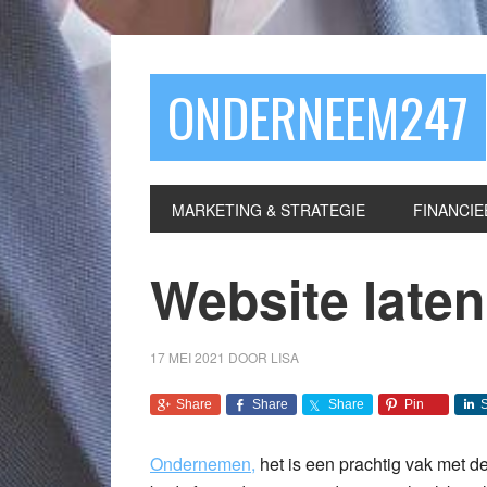
ONDERNEEM247
MARKETING & STRATEGIE
FINANCIE
Website late
17 MEI 2021
DOOR
LISA
Share
Share
Share
Pin
Ondernemen,
het is een prachtig vak met d