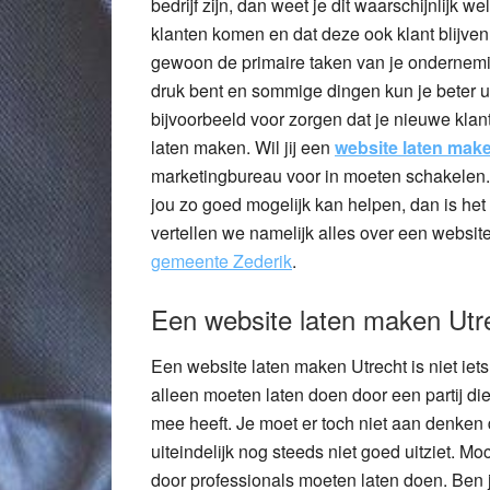
bedrijf zijn, dan weet je dit waarschijnlijk 
klanten komen en dat deze ook klant blijve
gewoon de primaire taken van je onderneming
druk bent en sommige dingen kun je beter uitb
bijvoorbeeld voor zorgen dat je nieuwe klant
laten maken. Wil jij een
website laten mak
marketingbureau voor in moeten schakelen. 
jou zo goed mogelijk kan helpen, dan is het
vertellen we namelijk alles over een websit
gemeente Zederik
.
Een website laten maken Utr
Een website laten maken Utrecht is niet iets
alleen moeten laten doen door een partij die
mee heeft. Je moet er toch niet aan denken 
uiteindelijk nog steeds niet goed uitziet. Mo
door professionals moeten laten doen. Ben 