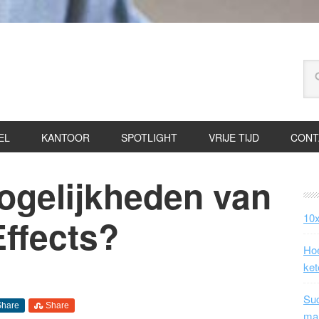
EL
KANTOOR
SPOTLIGHT
VRIJE TIJD
CONT
ogelijkheden van
10x
Effects?
Hoe
ket
Suc
Share
Share
ma