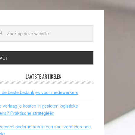
ACT
LAATSTE ARTIKELEN
 de beste bedankjes voor medewerkers
 verlaag je kosten in gesloten logistieke
ens? Praktische strategieën
cesvol ondernemen in een snel veranderende
rkt