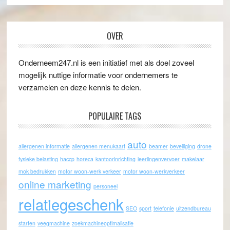
OVER
Onderneem247.nl is een initiatief met als doel zoveel
mogelijk nuttige informatie voor ondernemers te
verzamelen en deze kennis te delen.
POPULAIRE TAGS
auto
allergenen informatie
allergenen menukaart
beamer
beveiliging
drone
fysieke belasting
haccp
horeca
kantoorinrichting
leerlingenvervoer
makelaar
mok bedrukken
motor woon-werk verkeer
motor woon-werkverkeer
online marketing
personeel
relatiegeschenk
SEO
sport
telefonie
uitzendbureau
starten
veegmachine
zoekmachineoptimalisatie