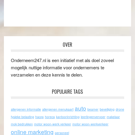
OVER
Onderneem247.nl is een initiatief met als doel zoveel
mogelijk nuttige informatie voor ondernemers te
verzamelen en deze kennis te delen.
POPULAIRE TAGS
auto
allergenen informatie
allergenen menukaart
beamer
beveiliging
drone
fysieke belasting
haccp
horeca
kantoorinrichting
leerlingenvervoer
makelaar
mok bedrukken
motor woon-werk verkeer
motor woon-werkverkeer
online marketing
personeel