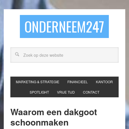
ONDERNEEM247
MARKETING & STRATEGIE
FINANCIEEL
KANTOOR
SPOTLIGHT
VRIJE TIJD
CONTACT
Waarom een dakgoot
schoonmaken