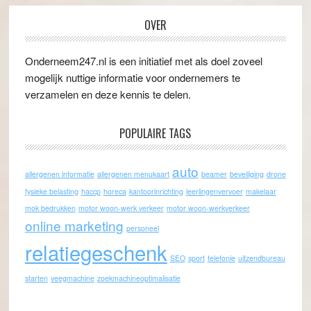
OVER
Onderneem247.nl is een initiatief met als doel zoveel
mogelijk nuttige informatie voor ondernemers te
verzamelen en deze kennis te delen.
POPULAIRE TAGS
auto
allergenen informatie
allergenen menukaart
beamer
beveiliging
drone
fysieke belasting
haccp
horeca
kantoorinrichting
leerlingenvervoer
makelaar
mok bedrukken
motor woon-werk verkeer
motor woon-werkverkeer
online marketing
personeel
relatiegeschenk
SEO
sport
telefonie
uitzendbureau
starten
veegmachine
zoekmachineoptimalisatie