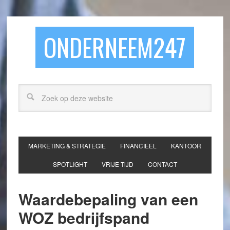
ONDERNEEM247
MARKETING & STRATEGIE
FINANCIEEL
KANTOOR
SPOTLIGHT
VRIJE TIJD
CONTACT
Waardebepaling van een
WOZ bedrijfspand