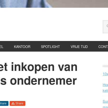
EL
KANTOOR
SPOTLIGHT
VRIJE TIJD
CONT
het inkopen van
10x
als ondernemer
Hoe
ket
Suc
Share
Share
ma