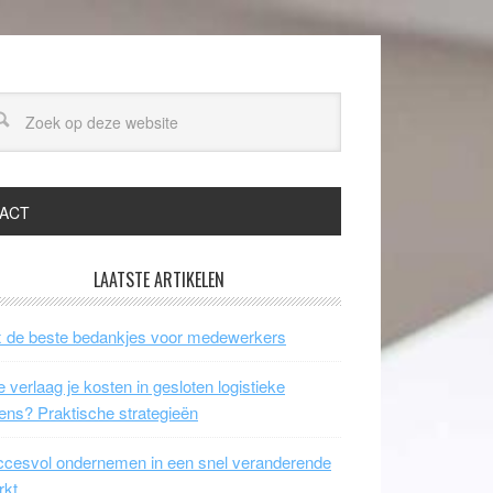
ACT
LAATSTE ARTIKELEN
 de beste bedankjes voor medewerkers
 verlaag je kosten in gesloten logistieke
ens? Praktische strategieën
cesvol ondernemen in een snel veranderende
rkt