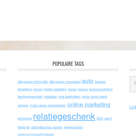
POPULAIRE TAGS
auto
allergenen informatie
allergenen menukaart
beamer
beveiliging
drone
fysieke belasting
haccp
horeca
kantoorinrichting
leerlingenvervoer
makelaar
mok bedrukken
motor woon-werk
online marketing
verkeer
motor woon-werkverkeer
Lin
relatiegeschenk
personeel
SEO
sport
telefonie
uitzendbureau starten
veegmachine
zoekmachineoptimalisatie