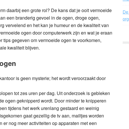
m daarbij een grote rol? De kans dat je ooit vermoeide
De 
 aan een branderig gevoel in de ogen, droge ogen,
org
erg vervelend en het kan je humeur en de kwaliteit van
vermoeide ogen door computerwerk zijn en wat je eraan
n er tips gegeven om vermoeide ogen te voorkomen,
e kwaliteit blijven.
 ogen
antoor is geen mysterie; het wordt veroorzaakt door
lopen tot zes uren per dag. Uit onderzoek is gebleken
t de ogen geknipperd wordt. Door minder te knipperen
lleen tijdens het werk urenlang gestaard en weinig
isgekomen gaat gezellig de tv aan, mailtjes worden
n er nog meer activiteiten op apparaten met een