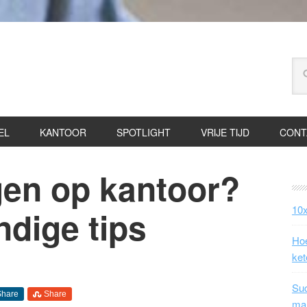
EL
KANTOOR
SPOTLIGHT
VRIJE TIJD
CONT
en op kantoor?
10x
dige tips
Hoe
ket
Suc
Share
Share
ma