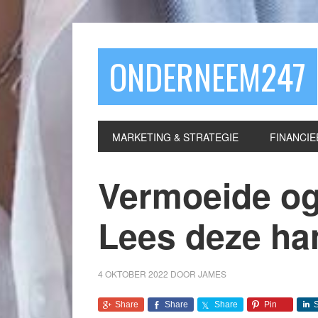
ONDERNEEM247
MARKETING & STRATEGIE
FINANCIE
Vermoeide og
Lees deze han
4 OKTOBER 2022
DOOR
JAMES
Share
Share
Share
Pin