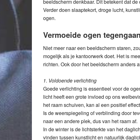
beeldscherm denkbaar. Dit betekent dat de og
Verder doen slaaptekort, droge lucht, kunstl
ogen.
Vermoeide ogen tegengaan
Niet meer naar een beeldscherm staren, zou 
mogelijk als je kantoorwerk doet. Het is mee
richten. Ook door het beeldscherm anders af
1. Voldoende verlichting
Goede verlichting is essentieel voor de ogen
licht heeft een grote invloed op ons welbe
het raam schuiven, kan al een positief effec
Is de weerspiegeling of verblinding door tev
naar een andere plek, dus van het raam af.
In de winter is de lichtsterkte van het dagl
vinden tussen kunstlicht en natuurlijk daglic