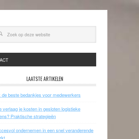
ACT
LAATSTE ARTIKELEN
 de beste bedankjes voor medewerkers
 verlaag je kosten in gesloten logistieke
ens? Praktische strategieën
cesvol ondernemen in een snel veranderende
rkt