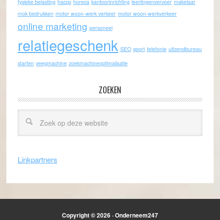
fysieke belasting
haccp
horeca
kantoorinrichting
leerlingenvervoer
makelaar
mok bedrukken
motor woon-werk verkeer
motor woon-werkverkeer
online marketing
personeel
relatiegeschenk
SEO
sport
telefonie
uitzendbureau
starten
veegmachine
zoekmachineoptimalisatie
ZOEKEN
Linkpartners
Copyright © 2026 · Onderneem247