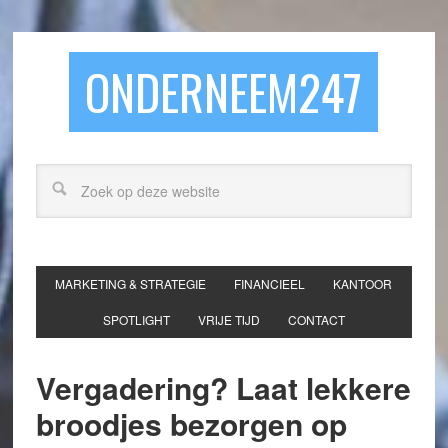
ONDERNEEM247
MARKETING & STRATEGIE
FINANCIEEL
KANTOOR
SPOTLIGHT
VRIJE TIJD
CONTACT
Vergadering? Laat lekkere
broodjes bezorgen op