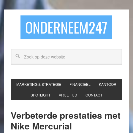
ONDERNEEM247
MARKETING & STRATEGIE
FINANCIEEL
KANTOOR
SPOTLIGHT
VRIJE TIJD
CONTACT
Verbeterde prestaties met
Nike Mercurial