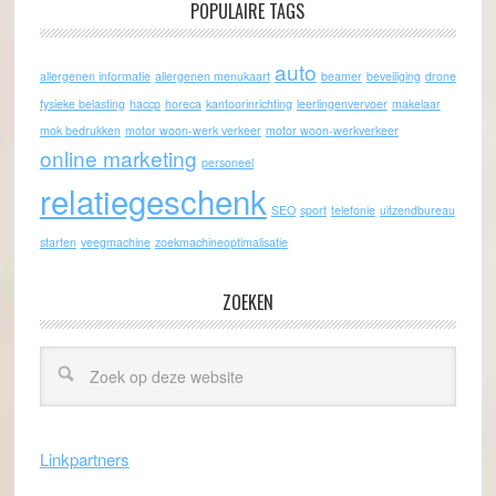
POPULAIRE TAGS
auto
allergenen informatie
allergenen menukaart
beamer
beveiliging
drone
fysieke belasting
haccp
horeca
kantoorinrichting
leerlingenvervoer
makelaar
mok bedrukken
motor woon-werk verkeer
motor woon-werkverkeer
online marketing
personeel
relatiegeschenk
SEO
sport
telefonie
uitzendbureau
starten
veegmachine
zoekmachineoptimalisatie
ZOEKEN
Linkpartners