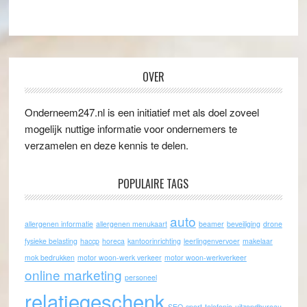
OVER
Onderneem247.nl is een initiatief met als doel zoveel
mogelijk nuttige informatie voor ondernemers te
verzamelen en deze kennis te delen.
POPULAIRE TAGS
auto
allergenen informatie
allergenen menukaart
beamer
beveiliging
drone
fysieke belasting
haccp
horeca
kantoorinrichting
leerlingenvervoer
makelaar
mok bedrukken
motor woon-werk verkeer
motor woon-werkverkeer
online marketing
personeel
relatiegeschenk
SEO
sport
telefonie
uitzendbureau