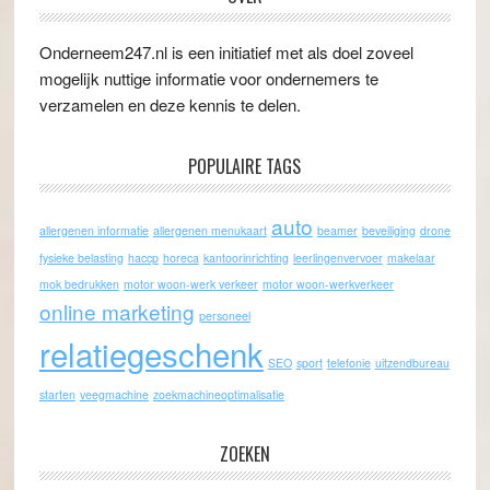
Onderneem247.nl is een initiatief met als doel zoveel
mogelijk nuttige informatie voor ondernemers te
verzamelen en deze kennis te delen.
POPULAIRE TAGS
auto
allergenen informatie
allergenen menukaart
beamer
beveiliging
drone
fysieke belasting
haccp
horeca
kantoorinrichting
leerlingenvervoer
makelaar
mok bedrukken
motor woon-werk verkeer
motor woon-werkverkeer
online marketing
personeel
relatiegeschenk
SEO
sport
telefonie
uitzendbureau
starten
veegmachine
zoekmachineoptimalisatie
ZOEKEN