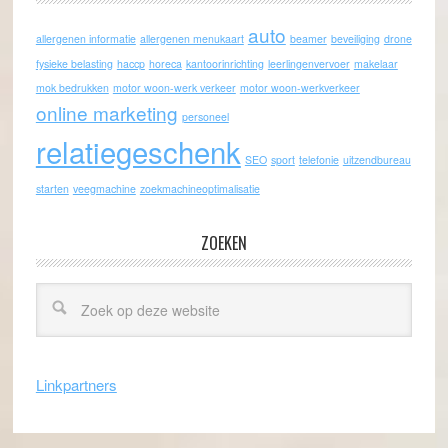
auto
allergenen informatie
allergenen menukaart
beamer
beveiliging
drone
fysieke belasting
haccp
horeca
kantoorinrichting
leerlingenvervoer
makelaar
mok bedrukken
motor woon-werk verkeer
motor woon-werkverkeer
online marketing
personeel
relatiegeschenk
SEO
sport
telefonie
uitzendbureau
starten
veegmachine
zoekmachineoptimalisatie
ZOEKEN
Linkpartners