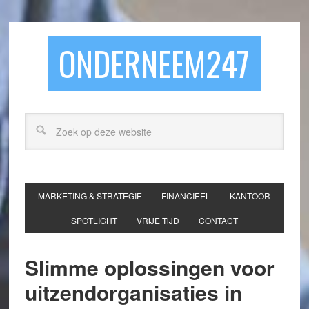
ONDERNEEM247
MARKETING & STRATEGIE
FINANCIEEL
KANTOOR
SPOTLIGHT
VRIJE TIJD
CONTACT
Slimme oplossingen voor
uitzendorganisaties in