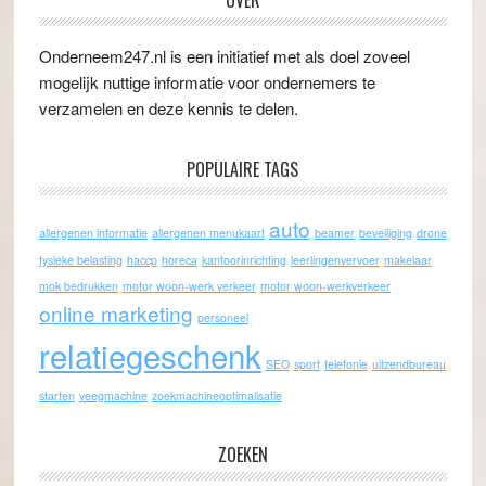
OVER
Onderneem247.nl is een initiatief met als doel zoveel
mogelijk nuttige informatie voor ondernemers te
verzamelen en deze kennis te delen.
POPULAIRE TAGS
auto
allergenen informatie
allergenen menukaart
beamer
beveiliging
drone
fysieke belasting
haccp
horeca
kantoorinrichting
leerlingenvervoer
makelaar
mok bedrukken
motor woon-werk verkeer
motor woon-werkverkeer
online marketing
personeel
relatiegeschenk
SEO
sport
telefonie
uitzendbureau
starten
veegmachine
zoekmachineoptimalisatie
ZOEKEN