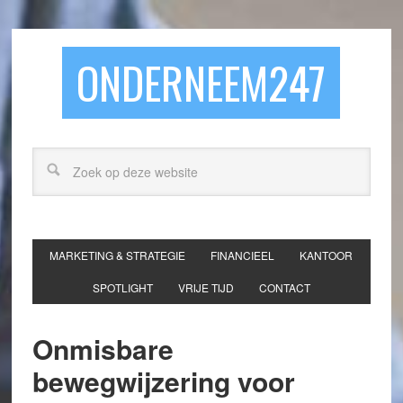
ONDERNEEM247
MARKETING & STRATEGIE
FINANCIEEL
KANTOOR
SPOTLIGHT
VRIJE TIJD
CONTACT
Onmisbare
bewegwijzering voor