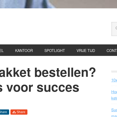
EL
KANTOOR
SPOTLIGHT
VRIJE TIJD
CONT
akket bestellen?
10x
s voor succes
Hoe
ket
Suc
Share
Share
ma