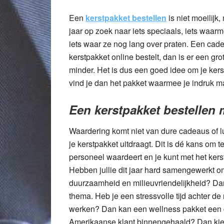
Een
kerstpakket bestellen
is niet moeilijk,
jaar op zoek naar iets speciaals, iets waarm
iets waar ze nog lang over praten. Een cadea
kerstpakket online bestelt, dan is er een grot
minder. Het is dus een goed idee om je kers
vind je dan het pakket waarmee je indruk m
Een kerstpakket bestellen
Waardering komt niet van dure cadeaus of l
je kerstpakket uitdraagt. Dit is dé kans om 
personeel waardeert en je kunt met het kerst
Hebben jullie dit jaar hard samengewerkt om
duurzaamheid en milieuvriendelijkheid? Dan
thema. Heb je een stressvolle tijd achter d
werken? Dan kan een wellness pakket een goe
Amerikaanse klant binnengehaald? Dan kie