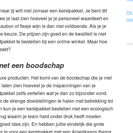
 maar jij wilt niet zomaar een kerstpakket. Je bent dit
De 
ee je laat zien hoeveel je je personeel waardeert en
org
ubon of flesje wijn is dan niet voldoende. Als je je
e keuze. De prijzen zijn goed en de kwaliteit is niet
tpakket te bestellen bij een online winkel. Maar hoe
aakt?
 met een boodschap
uxe producten. Het komt van de boodschap die je met
te laten zien hoeveel je de inspanningen van je
pakket zelfs vertellen wat je dan zo bijzonder vond.
 de strenge doelstellingen te halen met betrekking tot
 kun je een kerstpakket bestellen met een ecologisch
e rug waarin je team hard onder druk heeft moeten
d idee zijn. En hebben jullie eindelijk die grote
s je voor een kerstpakket met een Amerikaans thema.