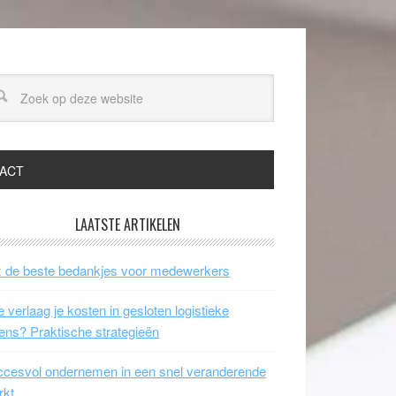
ACT
LAATSTE ARTIKELEN
 de beste bedankjes voor medewerkers
 verlaag je kosten in gesloten logistieke
ens? Praktische strategieën
cesvol ondernemen in een snel veranderende
rkt