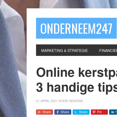
ONDERNEEM247
MARKETING & STRATEGIE
FINANCIE
Online kerstp
3 handige tip
21 APRIL 2021
DOOR
HENDRIK
Share
Share
Share
Pin