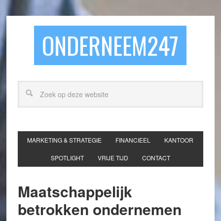
ONDERNEEM247
MARKETING & STRATEGIE
FINANCIEEL
KANTOOR
SPOTLIGHT
VRIJE TIJD
CONTACT
Maatschappelijk
betrokken ondernemen