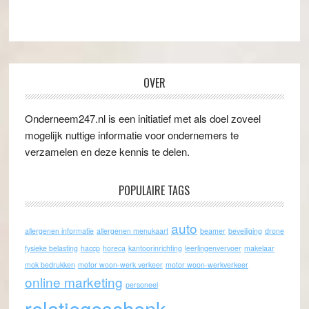
OVER
Onderneem247.nl is een initiatief met als doel zoveel
mogelijk nuttige informatie voor ondernemers te
verzamelen en deze kennis te delen.
POPULAIRE TAGS
auto
allergenen informatie
allergenen menukaart
beamer
beveiliging
drone
fysieke belasting
haccp
horeca
kantoorinrichting
leerlingenvervoer
makelaar
mok bedrukken
motor woon-werk verkeer
motor woon-werkverkeer
online marketing
personeel
relatiegeschenk