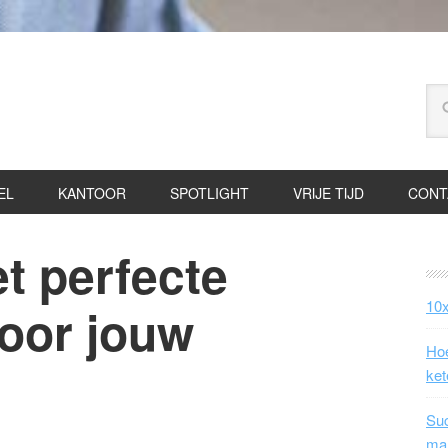
EL
KANTOOR
SPOTLIGHT
VRIJE TIJD
CONT
et perfecte
10x
voor jouw
Hoe
?
ket
Suc
ma