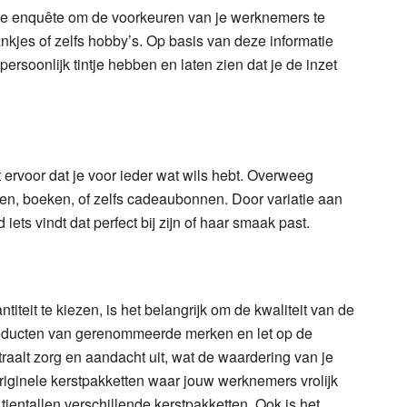
le enquête om de voorkeuren van je werknemers te
ankjes of zelfs hobby’s. Op basis van deze informatie
ersoonlijk tintje hebben en laten zien dat je de inzet
ervoor dat je voor ieder wat wils hebt. Overweeg
ten, boeken, of zelfs cadeaubonnen. Door variatie aan
 iets vindt dat perfect bij zijn of haar smaak past.
titeit te kiezen, is het belangrijk om de kwaliteit van de
roducten van gerenommeerde merken en let op de
traalt zorg en aandacht uit, wat de waardering van je
riginele kerstpakketten waar jouw werknemers vrolijk
tientallen verschillende kerstpakketten. Ook is het