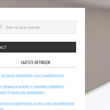
ACT
LAATSTE ARTIKELEN
 de beste bedankjes voor medewerkers
 verlaag je kosten in gesloten logistieke
ens? Praktische strategieën
cesvol ondernemen in een snel veranderende
rkt