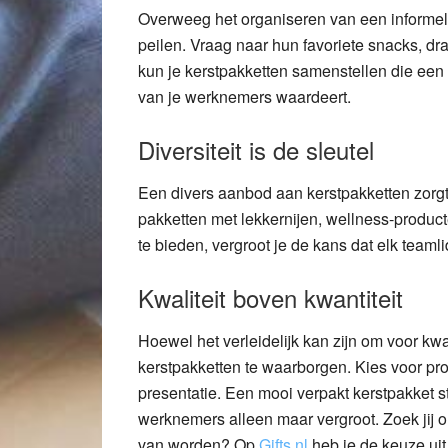
Overweeg het organiseren van een informe
peilen. Vraag naar hun favoriete snacks, dr
kun je kerstpakketten samenstellen die een p
van je werknemers waardeert.
Diversiteit is de sleutel
Een divers aanbod aan kerstpakketten zorgt 
pakketten met lekkernijen, wellness-produc
te bieden, vergroot je de kans dat elk teamlid
Kwaliteit boven kwantiteit
Hoewel het verleidelijk kan zijn om voor kwan
kerstpakketten te waarborgen. Kies voor p
presentatie. Een mooi verpakt kerstpakket s
werknemers alleen maar vergroot. Zoek jij o
van worden? Op
Gifts.nl
heb je de keuze uit 