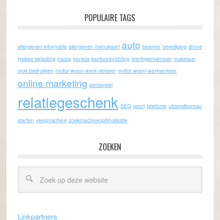
POPULAIRE TAGS
auto
allergenen informatie
allergenen menukaart
beamer
beveiliging
drone
fysieke belasting
haccp
horeca
kantoorinrichting
leerlingenvervoer
makelaar
mok bedrukken
motor woon-werk verkeer
motor woon-werkverkeer
online marketing
personeel
relatiegeschenk
SEO
sport
telefonie
uitzendbureau
starten
veegmachine
zoekmachineoptimalisatie
ZOEKEN
Linkpartners