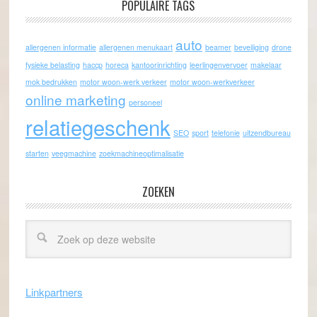
POPULAIRE TAGS
auto
allergenen informatie
allergenen menukaart
beamer
beveiliging
drone
fysieke belasting
haccp
horeca
kantoorinrichting
leerlingenvervoer
makelaar
mok bedrukken
motor woon-werk verkeer
motor woon-werkverkeer
online marketing
personeel
relatiegeschenk
SEO
sport
telefonie
uitzendbureau
starten
veegmachine
zoekmachineoptimalisatie
ZOEKEN
Linkpartners