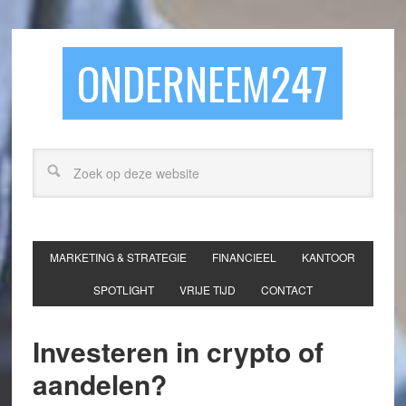
ONDERNEEM247
MARKETING & STRATEGIE
FINANCIEEL
KANTOOR
SPOTLIGHT
VRIJE TIJD
CONTACT
Investeren in crypto of
aandelen?