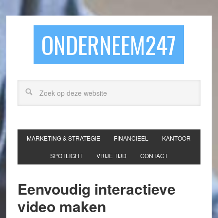
ONDERNEEM247
MARKETING & STRATEGIE
FINANCIEEL
KANTOOR
SPOTLIGHT
VRIJE TIJD
CONTACT
Eenvoudig interactieve
video maken