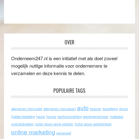
OVER
Onderneem247.nl is een initiatief met als doel zoveel
mogelijk nuttige informatie voor ondernemers te
verzamelen en deze kennis te delen.
POPULAIRE TAGS
auto
allergenen informatie
allergenen menukaart
beamer
beveiliging
drone
fysieke belasting
haccp
horeca
kantoorinrichting
leerlingenvervoer
makelaar
mok bedrukken
motor woon-werk verkeer
motor woon-werkverkeer
online marketing
personeel