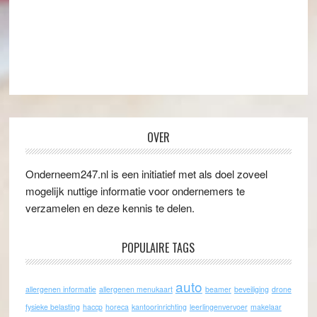
OVER
Onderneem247.nl is een initiatief met als doel zoveel
mogelijk nuttige informatie voor ondernemers te
verzamelen en deze kennis te delen.
POPULAIRE TAGS
auto
allergenen informatie
allergenen menukaart
beamer
beveiliging
drone
fysieke belasting
haccp
horeca
kantoorinrichting
leerlingenvervoer
makelaar