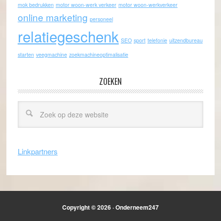
mok bedrukken
motor woon-werk verkeer
motor woon-werkverkeer
online marketing
personeel
relatiegeschenk
SEO
sport
telefonie
uitzendbureau
starten
veegmachine
zoekmachineoptimalisatie
ZOEKEN
Linkpartners
Copyright © 2026 · Onderneem247