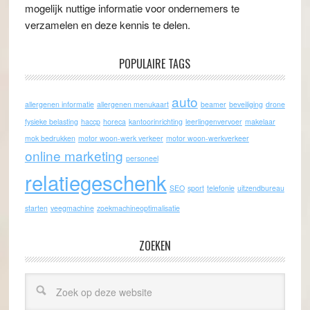
mogelijk nuttige informatie voor ondernemers te
verzamelen en deze kennis te delen.
POPULAIRE TAGS
auto
allergenen informatie
allergenen menukaart
beamer
beveiliging
drone
fysieke belasting
haccp
horeca
kantoorinrichting
leerlingenvervoer
makelaar
mok bedrukken
motor woon-werk verkeer
motor woon-werkverkeer
online marketing
personeel
relatiegeschenk
SEO
sport
telefonie
uitzendbureau
starten
veegmachine
zoekmachineoptimalisatie
ZOEKEN