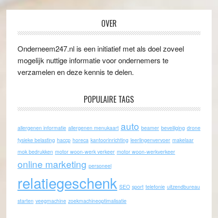
OVER
Onderneem247.nl is een initiatief met als doel zoveel
mogelijk nuttige informatie voor ondernemers te
verzamelen en deze kennis te delen.
POPULAIRE TAGS
auto
allergenen informatie
allergenen menukaart
beamer
beveiliging
drone
fysieke belasting
haccp
horeca
kantoorinrichting
leerlingenvervoer
makelaar
mok bedrukken
motor woon-werk verkeer
motor woon-werkverkeer
online marketing
personeel
relatiegeschenk
SEO
sport
telefonie
uitzendbureau
starten
veegmachine
zoekmachineoptimalisatie