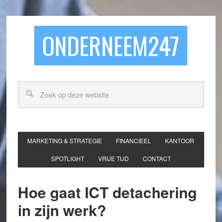
ONDERNEEM247
MARKETING & STRATEGIE
FINANCIEEL
KANTOOR
SPOTLIGHT
VRIJE TIJD
CONTACT
Hoe gaat ICT detachering
in zijn werk?