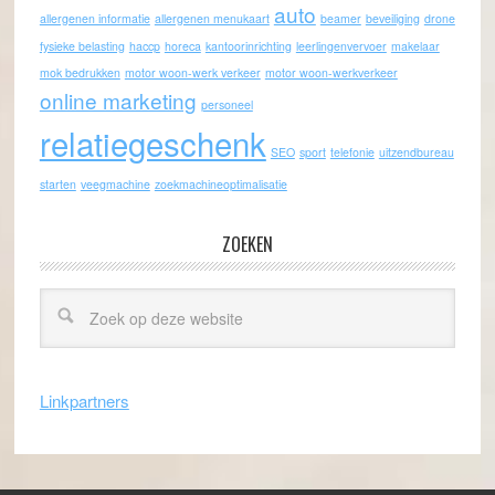
auto
allergenen informatie
allergenen menukaart
beamer
beveiliging
drone
fysieke belasting
haccp
horeca
kantoorinrichting
leerlingenvervoer
makelaar
mok bedrukken
motor woon-werk verkeer
motor woon-werkverkeer
online marketing
personeel
relatiegeschenk
SEO
sport
telefonie
uitzendbureau
starten
veegmachine
zoekmachineoptimalisatie
ZOEKEN
Linkpartners