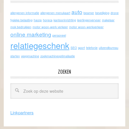
auto
allergenen informatie
allergenen menukaart
beamer
beveiliging
drone
fysieke belasting
haccp
horeca
kantoorinrichting
leerlingenvervoer
makelaar
mok bedrukken
motor woon-werk verkeer
motor woon-werkverkeer
online marketing
personeel
relatiegeschenk
SEO
sport
telefonie
uitzendbureau
starten
veegmachine
zoekmachineoptimalisatie
ZOEKEN
Linkpartners