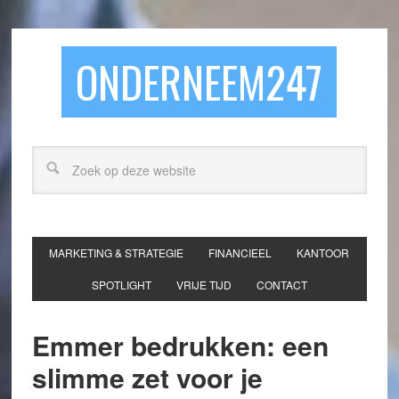
ONDERNEEM247
MARKETING & STRATEGIE
FINANCIEEL
KANTOOR
SPOTLIGHT
VRIJE TIJD
CONTACT
Emmer bedrukken: een
slimme zet voor je