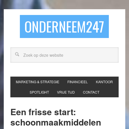
ONDERNEEM247
MARKETING & STRATEGIE
FINANCIEEL
KANTOOR
SPOTLIGHT
VRIJE TIJD
CONTACT
Een frisse start:
schoonmaakmiddelen