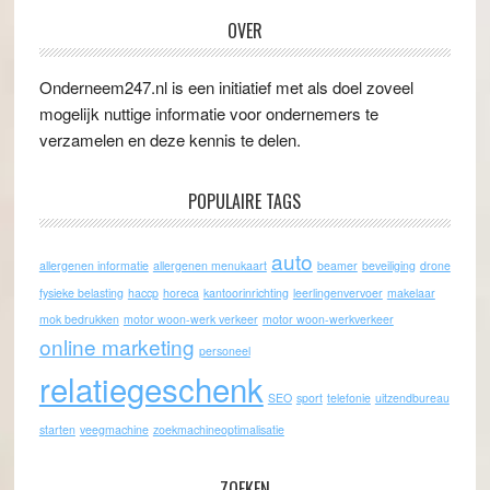
OVER
Onderneem247.nl is een initiatief met als doel zoveel
mogelijk nuttige informatie voor ondernemers te
verzamelen en deze kennis te delen.
POPULAIRE TAGS
auto
allergenen informatie
allergenen menukaart
beamer
beveiliging
drone
fysieke belasting
haccp
horeca
kantoorinrichting
leerlingenvervoer
makelaar
mok bedrukken
motor woon-werk verkeer
motor woon-werkverkeer
online marketing
personeel
relatiegeschenk
SEO
sport
telefonie
uitzendbureau
starten
veegmachine
zoekmachineoptimalisatie
ZOEKEN