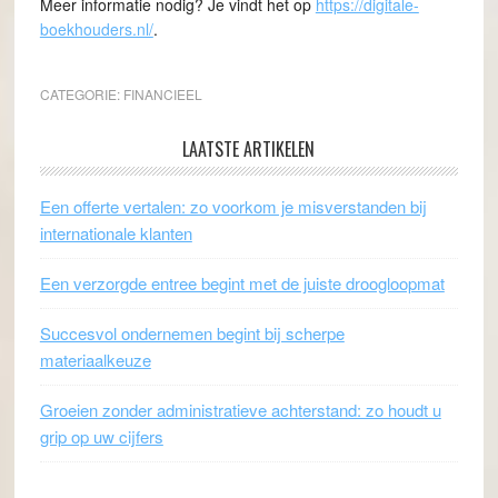
Meer informatie nodig? Je vindt het op
https://digitale-
boekhouders.nl/
.
CATEGORIE:
FINANCIEEL
LAATSTE ARTIKELEN
Een offerte vertalen: zo voorkom je misverstanden bij
internationale klanten
Een verzorgde entree begint met de juiste droogloopmat
Succesvol ondernemen begint bij scherpe
materiaalkeuze
Groeien zonder administratieve achterstand: zo houdt u
grip op uw cijfers