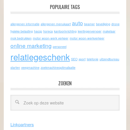
POPULAIRE TAGS
auto
allergenen informatie
allergenen menukaart
beamer
beveiliging
drone
fysieke belasting
haccp
horeca
kantoorinrichting
leerlingenvervoer
makelaar
mok bedrukken
motor woon-werk verkeer
motor woon-werkverkeer
online marketing
personeel
relatiegeschenk
SEO
sport
telefonie
uitzendbureau
starten
veegmachine
zoekmachineoptimalisatie
ZOEKEN
Linkpartners