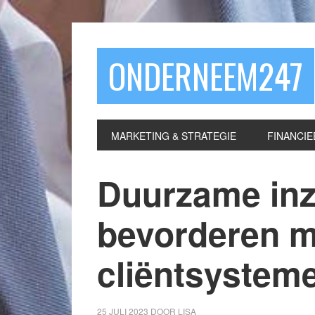
ONDERNEEM247
MARKETING & STRATEGIE
FINANCIE
Duurzame inz
bevorderen m
cliëntsystem
25 JULI 2023
DOOR
LISA