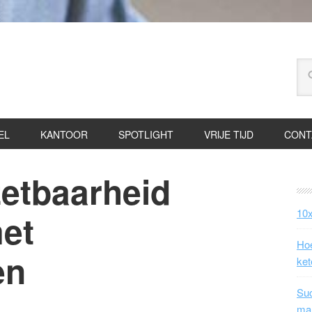
EL
KANTOOR
SPOTLIGHT
VRIJE TIJD
CONT
etbaarheid
10x
et
Hoe
en
ket
Suc
ma