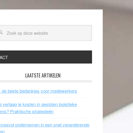
ACT
LAATSTE ARTIKELEN
 de beste bedankjes voor medewerkers
 verlaag je kosten in gesloten logistieke
ens? Praktische strategieën
cesvol ondernemen in een snel veranderende
rkt