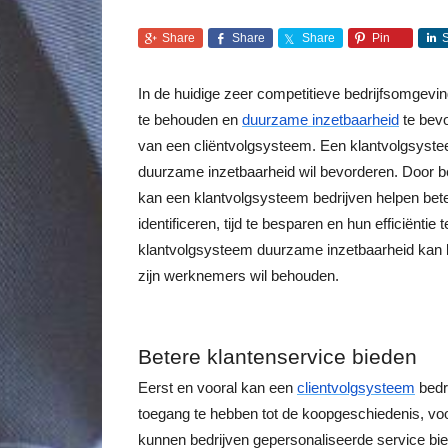
Share
Share
Share
Pin
In de huidige zeer competitieve bedrijfsomgevin
te behouden en
duurzame inzetbaarheid
te bevo
van een cliëntvolgsysteem. Een klantvolgsyste
duurzame inzetbaarheid wil bevorderen. Door be
kan een klantvolgsysteem bedrijven helpen bete
identificeren, tijd te besparen en hun efficiënti
klantvolgsysteem duurzame inzetbaarheid kan be
zijn werknemers wil behouden.
Betere klantenservice bieden
Eerst en vooral kan een
clientvolgsysteem
bedr
toegang te hebben tot de koopgeschiedenis, vo
kunnen bedrijven gepersonaliseerde service bie