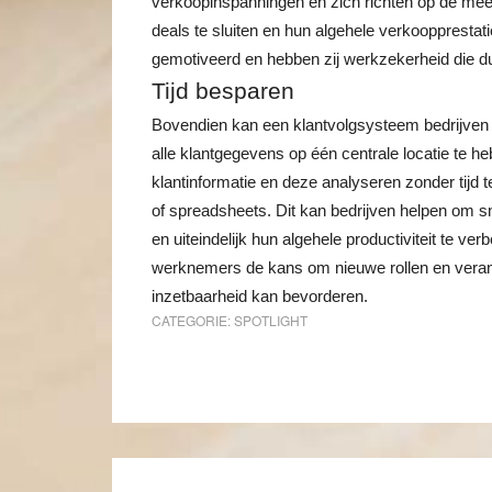
verkoopinspanningen en zich richten op de mees
deals te sluiten en hun algehele verkooppresta
gemotiveerd en hebben zij werkzekerheid die d
Tijd besparen
Bovendien kan een klantvolgsysteem bedrijven he
alle klantgegevens op één centrale locatie te h
klantinformatie en deze analyseren zonder tijd
of spreadsheets. Dit kan bedrijven helpen om sn
en uiteindelijk hun algehele productiviteit te ve
werknemers de kans om nieuwe rollen en veran
inzetbaarheid kan bevorderen.
CATEGORIE:
SPOTLIGHT