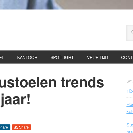
EL
KANTOOR
SPOTLIGHT
VRIJE TIJD
CONT
ustoelen trends
10x
jaar!
Hoe
ket
Suc
Share
Share
ma