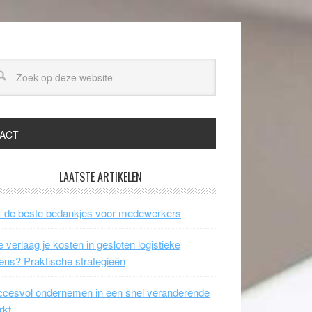
ACT
LAATSTE ARTIKELEN
 de beste bedankjes voor medewerkers
 verlaag je kosten in gesloten logistieke
ens? Praktische strategieën
cesvol ondernemen in een snel veranderende
rkt