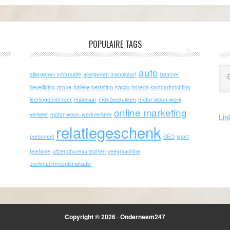
POPULAIRE TAGS
auto
allergenen informatie
allergenen menukaart
beamer
beveiliging
drone
fysieke belasting
haccp
horeca
kantoorinrichting
leerlingenvervoer
makelaar
mok bedrukken
motor woon-werk
online marketing
verkeer
motor woon-werkverkeer
Lin
relatiegeschenk
personeel
SEO
sport
telefonie
uitzendbureau starten
veegmachine
zoekmachineoptimalisatie
Copyright © 2026 · Onderneem247