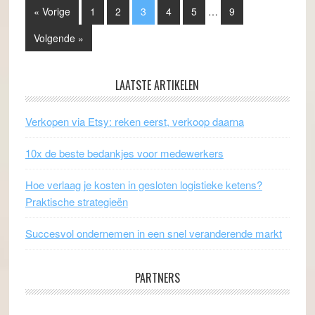
« Vorige
1
2
3
4
5
…
9
Volgende »
LAATSTE ARTIKELEN
Verkopen via Etsy: reken eerst, verkoop daarna
10x de beste bedankjes voor medewerkers
Hoe verlaag je kosten in gesloten logistieke ketens?
Praktische strategieën
Succesvol ondernemen in een snel veranderende markt
PARTNERS