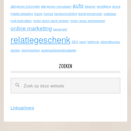
auto
allergenen informatie
allergenen menukaart
beamer
beveiliging
drone
fysieke belasting
haccp
horeca
kantoorinrichting
leerlingenvervoer
makelaar
mok bedrukken
motor woon-werk verkeer
motor woon-werkverkeer
online marketing
personeel
relatiegeschenk
SEO
sport
telefonie
uitzendbureau
starten
veegmachine
zoekmachineoptimalisatie
ZOEKEN
Linkpartners