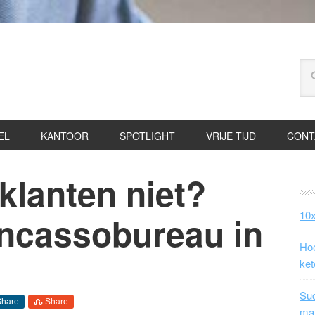
EL
KANTOOR
SPOTLIGHT
VRIJE TIJD
CONT
klanten niet?
10x
incassobureau in
Hoe
ket
Suc
Share
Share
ma