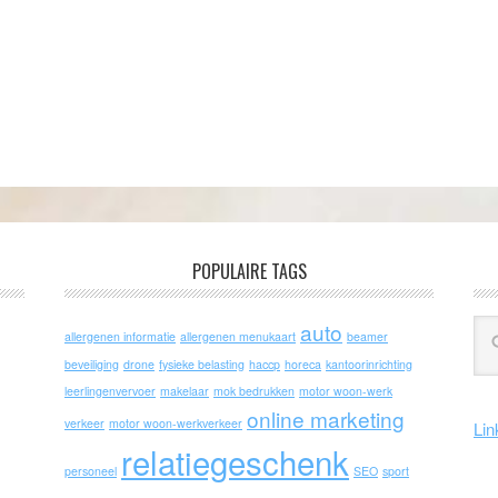
POPULAIRE TAGS
auto
allergenen informatie
allergenen menukaart
beamer
beveiliging
drone
fysieke belasting
haccp
horeca
kantoorinrichting
leerlingenvervoer
makelaar
mok bedrukken
motor woon-werk
online marketing
verkeer
motor woon-werkverkeer
Lin
relatiegeschenk
personeel
SEO
sport