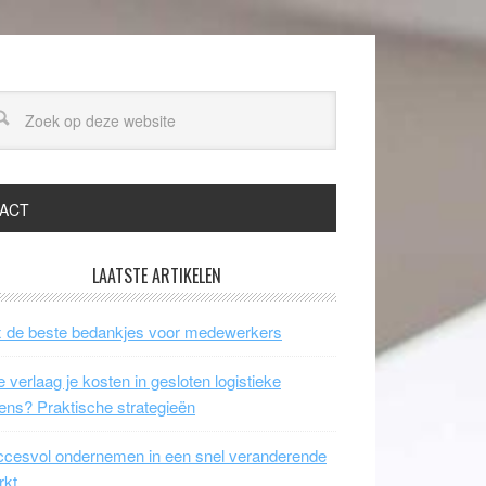
ACT
LAATSTE ARTIKELEN
 de beste bedankjes voor medewerkers
 verlaag je kosten in gesloten logistieke
ens? Praktische strategieën
cesvol ondernemen in een snel veranderende
rkt