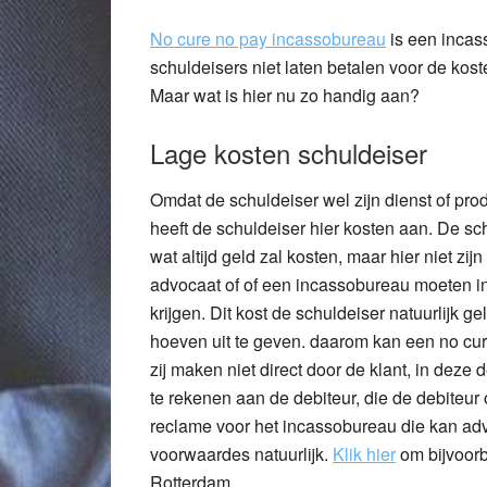
No cure no pay incassobureau
is een incas
schuldeisers niet laten betalen voor de kost
Maar wat is hier nu zo handig aan?
Lage kosten schuldeiser
Omdat de schuldeiser wel zijn dienst of produ
heeft de schuldeiser hier kosten aan. De sch
wat altijd geld zal kosten, maar hier niet z
advocaat of of een incassobureau moeten in
krijgen. Dit kost de schuldeiser natuurlijk gel
hoeven uit te geven. daarom kan een no cu
zij maken niet direct door de klant, in deze 
te rekenen aan de debiteur, die de debiteur 
reclame voor het incassobureau die kan adve
voorwaardes natuurlijk.
Klik hier
om bijvoorb
Rotterdam.