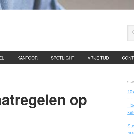
EL
KANTOOR
SPOTLIGHT
VRIJE TIJD
CONT
10x
aatregelen op
Hoe
ket
Suc
ma