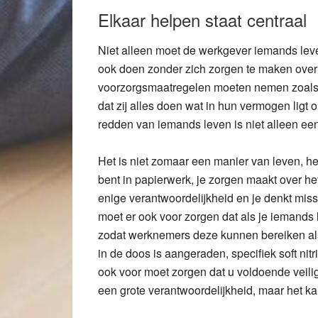
Elkaar helpen staat centraal
Niet alleen moet de werkgever iemands leve
ook doen zonder zich zorgen te maken over a
voorzorgsmaatregelen moeten nemen zoals s
dat zij alles doen wat in hun vermogen ligt 
redden van iemands leven is niet alleen een
Het is niet zomaar een manier van leven, het
bent in papierwerk, je zorgen maakt over het
enige verantwoordelijkheid en je denkt missc
moet er ook voor zorgen dat als je iemands 
zodat werknemers deze kunnen bereiken al
in de doos is aangeraden, specifiek soft nit
ook voor moet zorgen dat u voldoende veili
een grote verantwoordelijkheid, maar het ka