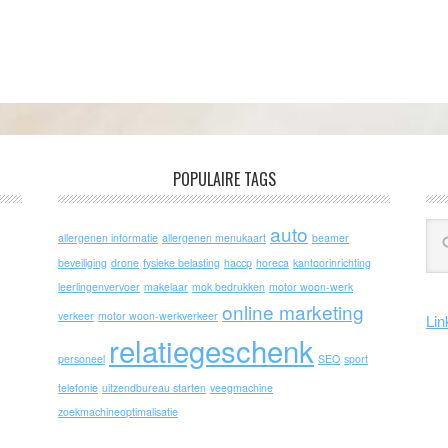
POPULAIRE TAGS
auto
allergenen informatie
allergenen menukaart
beamer
beveiliging
drone
fysieke belasting
haccp
horeca
kantoorinrichting
leerlingenvervoer
makelaar
mok bedrukken
motor woon-werk
online marketing
verkeer
motor woon-werkverkeer
Lin
relatiegeschenk
personeel
SEO
sport
telefonie
uitzendbureau starten
veegmachine
zoekmachineoptimalisatie