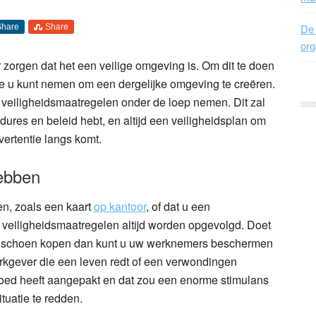
De 
Share
Share
org
oor zorgen dat het een veilige omgeving is. Om dit te doen
die u kunt nemen om een dergelijke omgeving te creëren.
veiligheidsmaatregelen onder de loep nemen. Dit zal
dures en beleid hebt, en altijd een veiligheidsplan om
vertentie langs komt.
hebben
en, zoals een kaart
op kantoor
, of dat u een
e veiligheidsmaatregelen altijd worden opgevolgd. Doet
 handschoen kopen dan kunt u uw werknemers beschermen
rkgever die een leven redt of een verwondingen
 goed heeft aangepakt en dat zou een enorme stimulans
tuatie te redden.