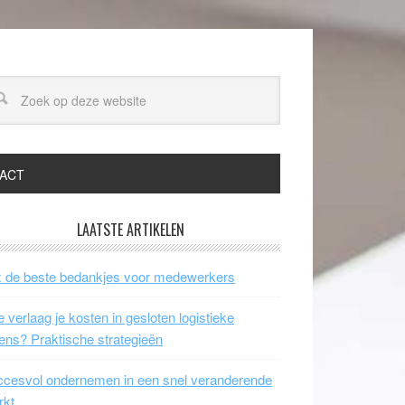
ACT
LAATSTE ARTIKELEN
 de beste bedankjes voor medewerkers
 verlaag je kosten in gesloten logistieke
ens? Praktische strategieën
cesvol ondernemen in een snel veranderende
rkt