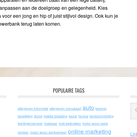
anpassen aan de doelgroep en gelegenheid. Kies
voor een jong en hip of juist stijlvol design. Ook kun je
powerbank terug laten komen.
POPULAIRE TAGS
auto
allergenen informatie
allergenen menukaart
beamer
beveiliging
drone
fysieke belasting
haccp
horeca
kantoorinrichting
leerlingenvervoer
makelaar
mok bedrukken
motor woon-werk
online marketing
verkeer
motor woon-werkverkeer
Lin