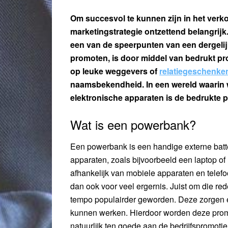
Om succesvol te kunnen zijn in het verk
marketingstrategie ontzettend belangrij
een van de speerpunten van een dergeli
promoten, is door middel van bedrukt pr
op leuke weggevers of
relatiegeschenke
naamsbekendheid. In een wereld waarin w
elektronische apparaten is de bedrukte 
Wat is een powerbank?
Een powerbank is een handige externe batt
apparaten, zoals bijvoorbeeld een laptop of
afhankelijk van mobiele apparaten en telefo
dan ook voor veel ergernis. Juist om die re
tempo populairder geworden. Deze zorgen 
kunnen werken. Hierdoor worden deze promo
natuurlijk ten goede aan de bedrijfspromot