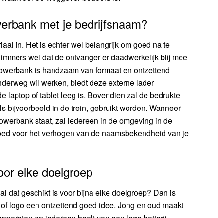
erbank met je bedrijfsnaam?
aal in. Het is echter wel belangrijk om goed na te
 immers wel dat de ontvanger er daadwerkelijk blij mee
 powerbank is handzaam van formaat en ontzettend
derweg wil werken, biedt deze externe lader
de laptop of tablet leeg is. Bovendien zal de bedrukte
 bijvoorbeeld in de trein, gebruikt worden. Wanneer
owerbank staat, zal iedereen in de omgeving in de
 goed voor het verhogen van de naamsbekendheid van je
oor elke doelgroep
 dat geschikt is voor bijna elke doelgroep? Dan is
 of logo een ontzettend goed idee. Jong en oud maakt
paraten en iedereen baalt van een lege batterij.