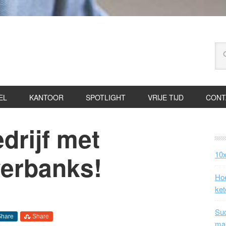
EL
KANTOOR
SPOTLIGHT
VRIJE TIJD
CONT
drijf met
10x
erbanks!
Hoe
ket
Suc
Share
Share
ma