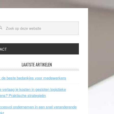
ACT
LAATSTE ARTIKELEN
 de beste bedankjes voor medewerkers
 verlaag je kosten in gesloten logistieke
ens? Praktische strategieën
cesvol ondernemen in een snel veranderende
rkt