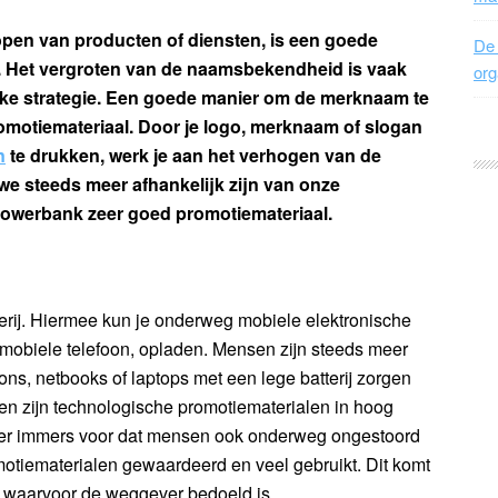
open van producten of diensten, is een goede
De 
k. Het vergroten van de naamsbekendheid is vaak
org
jke strategie. Een goede manier om de merknaam te
omotiemateriaal. Door je logo, merknaam of slogan
n
te drukken, werk je aan het verhogen van de
e steeds meer afhankelijk zijn van onze
powerbank zeer goed promotiemateriaal.
erij. Hiermee kun je onderweg mobiele elektronische
 mobiele telefoon, opladen. Mensen zijn steeds meer
ons, netbooks of laptops met een lege batterij zorgen
den zijn technologische promotiematerialen in hoog
er immers voor dat mensen ook onderweg ongestoord
tiematerialen gewaardeerd en veel gebruikt. Dit komt
ie waarvoor de weggever bedoeld is.