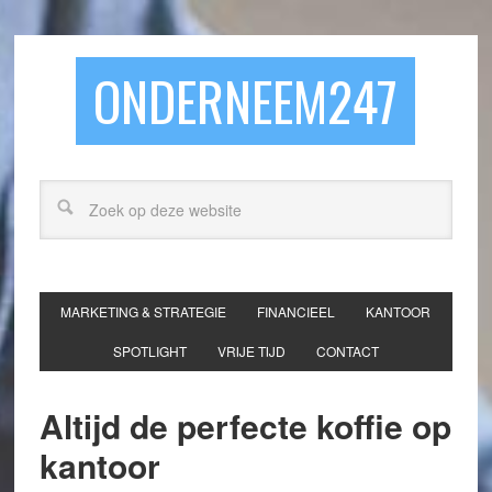
ONDERNEEM247
MARKETING & STRATEGIE
FINANCIEEL
KANTOOR
SPOTLIGHT
VRIJE TIJD
CONTACT
Altijd de perfecte koffie op
kantoor