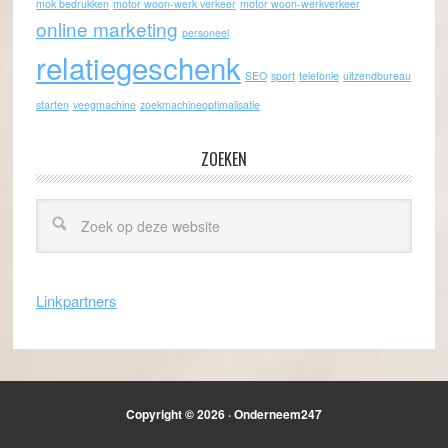
mok bedrukken
motor woon-werk verkeer
motor woon-werkverkeer
online marketing
personeel
relatiegeschenk
SEO
sport
telefonie
uitzendbureau
starten
veegmachine
zoekmachineoptimalisatie
ZOEKEN
Linkpartners
Copyright © 2026 · Onderneem247