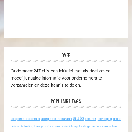
OVER
Onderneem247.nl is een initiatief met als doel zoveel
mogelijk nuttige informatie voor ondernemers te
verzamelen en deze kennis te delen.
POPULAIRE TAGS
auto
allergenen informatie
allergenen menukaart
beamer
beveiliging
drone
fysieke belasting
haccp
horeca
kantoorinrichting
leerlingenvervoer
makelaar