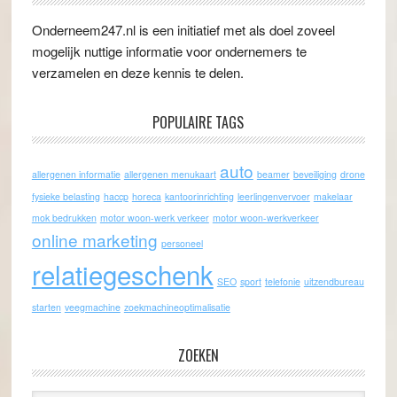
Onderneem247.nl is een initiatief met als doel zoveel
mogelijk nuttige informatie voor ondernemers te
verzamelen en deze kennis te delen.
POPULAIRE TAGS
auto
allergenen informatie
allergenen menukaart
beamer
beveiliging
drone
fysieke belasting
haccp
horeca
kantoorinrichting
leerlingenvervoer
makelaar
mok bedrukken
motor woon-werk verkeer
motor woon-werkverkeer
online marketing
personeel
relatiegeschenk
SEO
sport
telefonie
uitzendbureau
starten
veegmachine
zoekmachineoptimalisatie
ZOEKEN